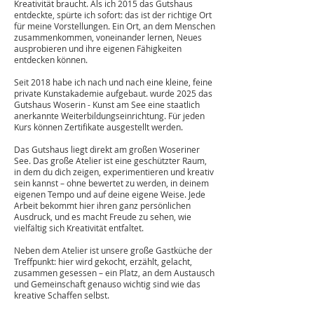
Kreativität braucht. Als ich 2015 das Gutshaus
entdeckte, spürte ich sofort: das ist der richtige Ort
für meine Vorstellungen. Ein Ort, an dem Menschen
zusammenkommen, voneinander lernen, Neues
ausprobieren und ihre eigenen Fähigkeiten
entdecken können.
Seit 2018 habe ich nach und nach eine kleine, feine
private Kunstakademie aufgebaut. wurde 2025 das
Gutshaus Woserin - Kunst am See eine staatlich
anerkannte Weiterbildungseinrichtung. Für jeden
Kurs können Zertifikate ausgestellt werden.
Das Gutshaus liegt direkt am großen Woseriner
See. Das große Atelier ist eine geschützter Raum,
in dem du dich zeigen, experimentieren und kreativ
sein kannst – ohne bewertet zu werden, in deinem
eigenen Tempo und auf deine eigene Weise. Jede
Arbeit bekommt hier ihren ganz persönlichen
Ausdruck, und es macht Freude zu sehen, wie
vielfältig sich Kreativität entfaltet.
Neben dem Atelier ist unsere große Gastküche der
Treffpunkt: hier wird gekocht, erzählt, gelacht,
zusammen gesessen – ein Platz, an dem Austausch
und Gemeinschaft genauso wichtig sind wie das
kreative Schaffen selbst.