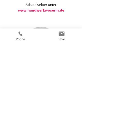
Schaut selber unter
www.handwerkwoserin.de
Phone
Email
Sabine
... ist Künstlerin, auch ein Tausendsassa!
Sie hat das Gutshaus wachgeküsst, diesen
Ort zum Leben erweckt und plant und
organisiert alles was mit dem Haus in
Zusammenhang steht. Sie gibt Workshops,
malt in ihrem eigenen Atelier und liebt den
See.
Wollt ihr mehr wissen?