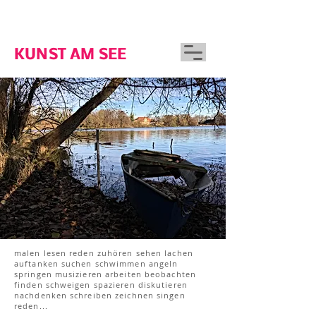
GUTSHAUS WOSERIN
KUNST AM SEE
malen lesen reden zuhören sehen lachen
auftanken suchen schwimmen angeln
springen musizieren arbeiten beobachten
finden schweigen spazieren diskutieren
nachdenken schreiben zeichnen singen
reden...