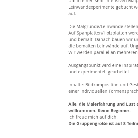
Um in einen sehr intensiven Mal
Leinwandexperimente gebucht we
auf.
Die Malgründe/Leinwände stellen 
Auf Spanplatten/Holzplatten werd
und bemalt. Danach bauen wir un
die bemalten Leinwände auf. Un
Wir werden parallel an mehreren 
Ausgangspunkt wird eine Inspirati
und experimentell gearbeitet.
Inhalte: Bildkomposition und Ge
einer individuellen Formensprach
Alle, die Malerfahrung und Lust 
willkommen
.
Keine Beginner.
​Ich freue mich auf dich.
Die Gruppengröße ist auf 8 Teil