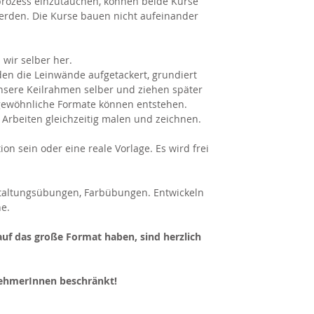
prozess einzutauchen, können beide Kurse
rden. Die Kurse bauen nicht aufeinander
wir selber her.
en die Leinwände aufgetackert, grundiert
sere Keilrahmen selber und ziehen später
gewöhnliche Formate können entstehen.
Arbeiten gleichzeitig malen und zeichnen.
on sein oder eine reale Vorlage. Es wird frei
staltungsübungen, Farbübungen. Entwickeln
e.
auf das große Format haben, sind herzlich
nehmerInnen beschränkt!