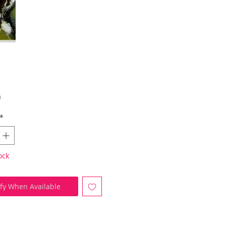
Price
0
*
ock
ify When Available