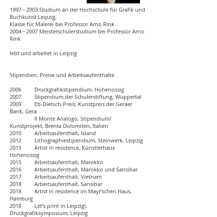
1997 − 2003 Studium an der Hochschule für Grafik und
Buchkunst Leipzig,
Klasse für Malerei bei Professor Arno Rink
2004 − 2007 Meisterschülerstudium bei Professor Arno
Rink
lebt und arbeitet in Leipzig
Stipendien, Preise und Arbeitsaufenthalte
2006 Druckgrafikstipendium, Hohenossig
2007 Stipendium der Schulerstiftung, Wuppertal
2009 Eb-Dietsch-Preis, Kunstpreis der Geraer
Bank, Gera
Il Monte Analogo, Stipendium/
Kunstprojekt, Brenta Dolomiten, Italien
2010 Arbeitsaufenthalt, Island
2012 Lithographiestipendium, Steinwerk, Leipzig
2015 Artist in residence, Künstlerhaus
Hohenossig
2015 Arbeitsaufenthalt, Marokko
2016 Arbeitsaufenthalt, Marokko und Sansibar
2017 Arbeitsaufenthalt, Vietnam
2018 Arbeitsaufenthalt, Sansibar
2018 Artist in residence im Mayr‘schen Haus,
Hamburg
2018 Let‘s print in Leipzig!,
Druckgrafiksymposium, Leipzig