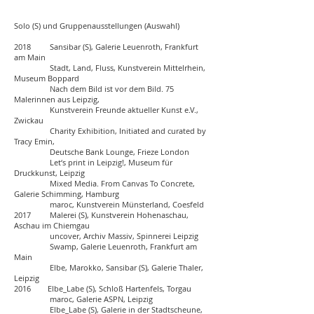
Solo (S) und Gruppenausstellungen (Auswahl)
2018 Sansibar (S), Galerie Leuenroth, Frankfurt
am Main
Stadt, Land, Fluss, Kunstverein Mittelrhein,
Museum Boppard
Nach dem Bild ist vor dem Bild. 75
Malerinnen aus Leipzig,
Kunstverein Freunde aktueller Kunst e.V.,
Zwickau
Charity Exhibition, Initiated and curated by
Tracy Emin,
Deutsche Bank Lounge, Frieze London
Let‘s print in Leipzig!, Museum für
Druckkunst, Leipzig
Mixed Media. From Canvas To Concrete,
Galerie Schimming, Hamburg
maroc, Kunstverein Münsterland, Coesfeld
2017 Malerei (S), Kunstverein Hohenaschau,
Aschau im Chiemgau
uncover, Archiv Massiv, Spinnerei Leipzig
Swamp, Galerie Leuenroth, Frankfurt am
Main
Elbe, Marokko, Sansibar (S), Galerie Thaler,
Leipzig
2016 Elbe_Labe (S), Schloß Hartenfels, Torgau
maroc, Galerie ASPN, Leipzig
Elbe_Labe (S), Galerie in der Stadtscheune,